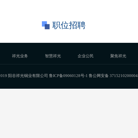
职位招聘
祥光业务
智慧祥光
企业公民
聚焦祥光
 2019 阳谷祥光铜业有限公司
鲁ICP备09060128号-1
鲁公网安备 371521020000